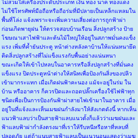
ไม่สวมใส่เครื่องประดับประเภท เงิน ทอง นาค ทองแดง
ไม่ใช้โทรศัพท์มือถือหรือถือร่มที่มีปลายเป็นเหล็กแหลมใน
พื้นที่โล่ง แจ้งเพราะจะเพิ่มความเสี่ยงต่อการถูกฟ้าผ่า
ก่อนเกิดพายุฝน ให้ตรวจสอบบ้านเรือน สิ่งปลูกสร้าง ป้าย
โฆษณาเสาไฟฟ้าและต้นไม้ใหญ่ให้อยู่ในสภาพมั่นคงแข็ง
แรง เพิ่มที่ค้ำยันประตู หน้าต่างหลังคาบ้านให้แน่นหนายึด
ติดสิ่งปลูกสร้างที่ไม่แข็งแรงกับพื้นอย่างแน่นหนา
ขณะเกิดให้เข้าไปหลบในอาคารหรือสิ่งปลูกสร้างที่มั่นคง
แข็งแรง ปิดประตูหน้าต่างให้สนิทเพื่อป้องกันสิ่งของปลิว
เข้ามากระแทก
เมื่อเกิดฝนฟ้าคะนอง แม้จะอยู่ในร่ม ใน
บ้าน หรืออาคาร ก็ควรปิดและถอดปลั๊กเครื่องใช้ไฟฟ้าทุก
ชนิดเพื่อเป็นการป้องกันฟ้าผ่าสายไฟเข้ามาในอาคาร
เมื่อ
อยู่ในที่แจ้งและเห็นเมฆฝนกำลังมาให้สังเกตดังนี้ หากเห็น
แนวฟ้าแลบว่าเป็นสายฟ้าแลบแนวตั้งก็แล้วว่าเมฆฝนและ
ฟ้าแลบฟ้าผ่ากำลังตรงมาที่เราให้รีบหนีหรือหาที่หลบที่
ปลอดภัย แต่ถ้าแนบสายฟ้าแลบเป็นแนวนอนแสดงว่าเมฆ