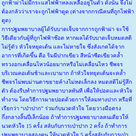
ถูกฟ้าผ่าไม่มีกระแสไฟฟ้าหลงเหลืออยู่ในตัว ดังนั้น จึงไม่
ต้องกลัวว่าเราจะถูกไฟฟ้าดูด (ต่างจากกรณีคนที่ถูกไฟฟ้า
ดูด)
การปฐมพยาบาลผู้ได้รับบาดเจ็บจากการถูกฟ้าผ่า จะใช้
วิธีเดียวกับผู้ที่ถูกไฟฟ้าช๊อต หากผลได้รับบาดเจ็บหมดสติ
ไม่รู้ตัว หัวใจหยุดเต้น และไม่หายใจ ซึ่งสังเกตได้จาก
อาการที่เกิดขึ้น คือ ริมผีปากเขียว สีหน้าซีดเขียวคล้ำ
ทรวงอกเคลื่อนไหวน้อยมากหรือไม่เคลื่อนไหว ชีพจร
บริเวณคอเต้นช้าและเบามาก ถ้าหัวใจหยุดเต้นจะคล้ำ
ชีพจรไม่พบม่านตาขยายค้างไม่หดเล็กลง หมดสติไม่รู้สึก
ตัว ต้องรีบทำการปฐมพยาบาลทันที เพื่อให้ปอดและหัวใจ
ทำงาน โดยวิธีการผายปอดด้วยการให้ลมทางปาก หรือที่
เรียกว่า “เป่าปาก” ร่วมกับนวดหัวใจ โดยวางมือตรง
กึ่งกลางลิ้นปี่เล็กน้อย ถ้าทำการปฐมพยาบาลคนเดียวให้
นวดหัวใจ 15 ครั้ง สลับกับการเป่าปาก 2 ครั้ง ถ้าทำการ
ปฐมพยาบาลสองคน ให้นวดหัวใจ 5 ครั้งสลับกับการเป่า