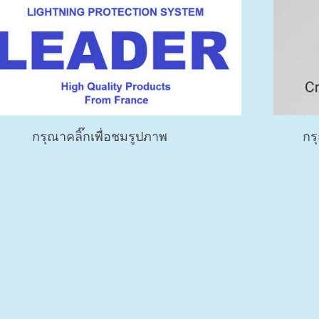
ิ๊กเพื่อชมรูปภาพ กรุณาคลิ๊กเ